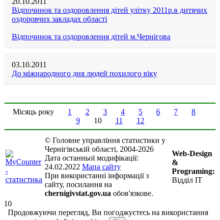
20.10.2011
Відпочинок та оздоровлення дітей улітку 2011р.в дитячих
оздоровчих закладах області
Відпочинок та оздоровлення дітей м.Чернігова
03.10.2011
До міжнародного дня людей похилого віку
Місяць року
1
2
3
4
5
6
7
8
9
10
11
12
© Головне управління статистики у
Чернігівській області, 2004-2026
Web-Design
Дата останньої модифікації:
&
24.02.2022
Мапа сайту
Programing:
При використанні інформації з
Відділ ІТ
сайту, посилання на
chernigivstat.gov.ua
обов'язкове.
10
Продовжуючи перегляд, Ви погоджуєтесь на використання