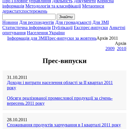
Про Головне управління
Діяльність
Документи
Корисна
інформація
Методологія та класифікації
Метаописи
держстатспостережень
Знайти
Новини
Для респондентів
Для громадськості
Для ЗМІ
Статистична інформація
Публікації
Експрес-випуски
Анкетні
опитування
Населення України
Інформація для ЗМІ
Прес-випуски за жовтень
Архів 2011
Архів
2009
2010
Прес-випуски
31.10.2011
Доходи і витрати населення області за ІІ квартал 2011
року
Обсяги реалізованої промислової продукції за січень-
вересень 2011 року
28.10.2011
Споживання продуктів харчування в I кварталі 2011 року