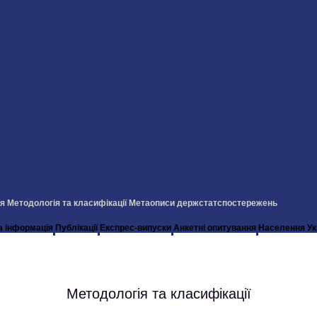
ія
Методологія та класифікації
Метаописи держстатспостережень
а інформація
Публікації
Експрес-випуски
Анкетні опитування
Населення Ук
Методологія та класифікації