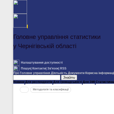
Головне управління статистики
у Чернігівській області
Налаштування доступності
Пошук
|
Контакти
|
Зв'язок
|
RSS
Про Головне управління
Діяльність
Документи
Корисна інформац
Знайти
Новини
Для респондентів
Для громадськості
Для ЗМІ
Статистичн
Методологія та класифікації