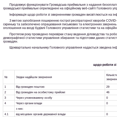
Продовжує функціонувати Громадська приймальня з надання безоплатної
громадської приймальні оприлюднені на офіційному веб-сайті Головного уп
Інформація щодо роботи зі зверненнями громадян висвітлюється на ін
З метою запобігання поширенню гострої респіраторної хвороби COVID-
скриньку та забезпечено опрацювання письмових та електронних звернень 
оголошення на вході будівлі Головного управління статистики та на офіційн
Протягом року проведено перевірки стану ведення діловодства та роботи
демографічної статистики управління збирання та підготовки даних стати
громадян.
Щоквартально начальнику Головного управління надається зведена інфор
щодо роботи зі
Кількіст
№
Звідки надійшли звернення
зверне
1
Від громадян поштою
29
2
Від громадян на особистому прийомі
46
3
Через уповноважену особу
0
4
Через органи влади
0
з них:
4.1
від місцевих органів державної влади
0