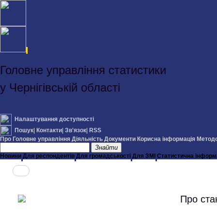
Головне управління статистики
у Чернігівській області
Налаштування доступності
Пошук
|
Контакти
|
Зв'язок
|
RSS
Про Головне управління
Діяльність
Документи
Корисна інформація
Методо
Знайти
Новини
Для респондентів
Для громадськості
Для ЗМІ
Статистична інформ
Про ста