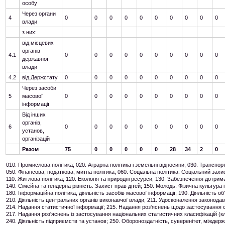
особу
Через органи
4
0
0
0
0
0
0
0
0
0
0
влади
з них:
від місцевих
органів
4.1
0
0
0
0
0
0
0
0
0
0
державної
влади
4.2
від Держстату
0
0
0
0
0
0
0
0
0
0
Через засоби
5
масової
0
0
0
0
0
0
0
0
0
0
інформації
Від інших
органів,
6
0
0
0
0
0
0
0
0
0
0
установ,
організацій
Разом
75
0
0
0
0
0
28
34
2
0
010. Промислова політика; 020. Аграрна політика і земельні відносини; 030. Транспорт
050. Фінансова, податкова, митна політика; 060. Соціальна політика. Соціальний зах
110. Житлова політика; 120. Екологія та природні ресурси; 130. Забезпечення дотрима
140. Сімейна та гендерна рівність. Захист прав дітей; 150. Молодь. Фізична культура 
180. Інформаційна політика, діяльність засобів масової інформації; 190. Діяльність об
210. Діяльність центральних органів виконавчої влади; 211. Удосконалення законодавст
214. Надання статистичної інформації; 215. Надання роз'яснень щодо застосування с
217. Надання роз'яснень із застосування національних статистичних класифікацій (кл
240. Діяльність підприємств та установ; 250. Обороноздатність, суверенітет, міждерж