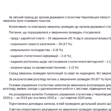
За звітний період до органів державної статистики Чернігівської област
звернень було отримано поштою.
Колективних та повторних звернень громадян до органів державної стати
Питання, що порушувалися у зверненнях громадян стосувалися:
- праці і заробітної плати – 34 звернення (45 % від їх загальної кількості)
- соціального захисту населення – 28 (37 %);
- комунального господарства – 6 (8 %);
- надання статистичної інформації – 3 (4 %);
- надання роз'яснень щодо застосування статистичної методології – 2 (
- охорони праці та промислової безпеки – 2 (3 %)
Серед звернень громадян пропозицій та скарг не надходило. Всі зверн
За результатами розгляду питань у зверненнях громадян 50 (67 %) було
Головне управління статистики забезпечує виконання розпорядчих докум
розгляду, вживає заходи з удосконалення роботи з листами, підвищення якос
На розширених колегіях Головного управління статистики у Чернігівські
2020 р. – за 2019 рік та в липні 2020 р. – за І півріччя 2020 року.
Підготовлена доповідна записка, в якій проведено детальний аналіз що
З метою оперативного реагування на звернення громадян продовжує ді