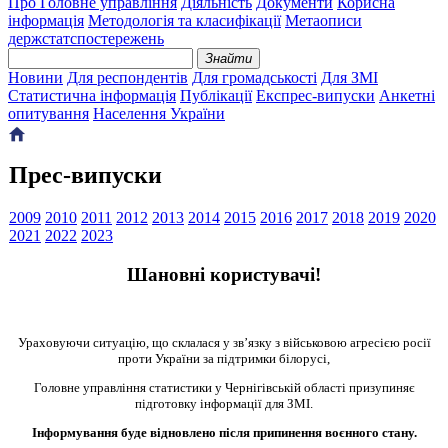
Про Головне управління
Діяльність
Документи
Корисна
інформація
Методологія та класифікації
Метаописи
держстатспостережень
Знайти
Новини
Для респондентів
Для громадськості
Для ЗМІ
Статистична інформація
Публікації
Експрес-випуски
Анкетні
опитування
Населення України
Прес-випуски
2009
2010
2011
2012
2013
2014
2015
2016
2017
2018
2019
2020
2021
2022
2023
Шановні користувачі!
Ураховуючи ситуацію, що склалася у зв’язку з військовою агресією pосії
проти України за підтримки білорусі,
Головне управління статистики у Чернігівській області призупиняє
підготовку інформації для ЗМІ.
Інформування буде відновлено після припинення воєнного стану.