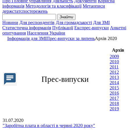
Про Головне управління
Діяльність
Документи
Корисна
інформація
Методологія та класифікації
Метаописи
держстатспостережень
Знайти
Новини
Для респондентів
Для громадськості
Для ЗМІ
Статистична інформація
Публікації
Експрес-випуски
Анкетні
опитування
Населення України
Інформація для ЗМІ
Прес-випуски за липень
Архів 2020
Архів
2009
2010
2011
2012
Прес-випуски
2013
2014
2015
2016
2017
2018
2019
31.07.2020
"Заробітна плата в області в червні 2020 року"