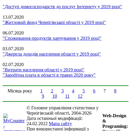
"Доступ домогосподарств до послуг Інтернету у 2019 році"
13.07.2020
"Житловий фонд Чернігівської області у 2019 році"
06.07.2020
"Споживання продуктів харчування у 2019 році"
03.07.2020
"Джерела доходів населення області у 2019 році"
02.07.2020
"Витрати населення області у 2019 році"
"Заробітна плата в області в травні 2020 року"
Місяць року
1
2
3
4
5
6
7
8
9
10
11
12
© Головне управління статистики у
Чернігівській області, 2004-2026
Web-Design
Дата останньої модифікації:
&
24.02.2022
Мапа сайту
Programing:
При використанні інформації з