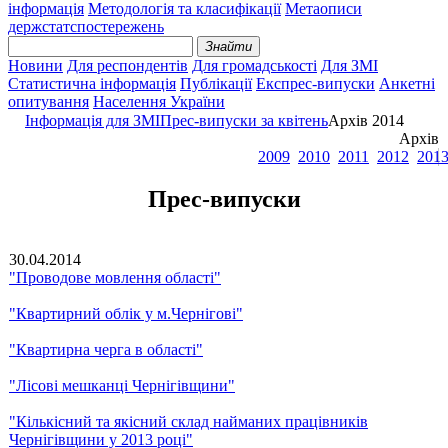
інформація
Методологія та класифікації
Метаописи
держстатспостережень
Знайти
Новини
Для респондентів
Для громадськості
Для ЗМІ
Статистична інформація
Публікації
Експрес-випуски
Анкетні
опитування
Населення України
Інформація для ЗМІ
Прес-випуски за квітень
Архів 2014
Архів
2009
2010
2011
2012
201
Прес-випуски
30.04.2014
"Проводове мовлення області"
"Квартирний облік у м.Чернігові"
"Квартирна черга в області"
"Лісові мешканці Чернігівщини"
"Кількісний та якісний склад найманих працівників
Чернігівщини у 2013 році"