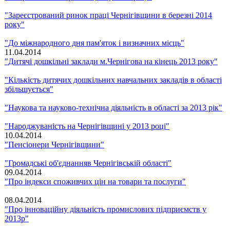
"Зареєстрований ринок праці Чернігівщини в березні 2014
року"
"До міжнародного дня пам'яток і визначних місць"
11.04.2014
"Дитячі дошкільні заклади м.Чернігова на кінець 2013 року"
"Кількість дитячих дошкільних навчальних закладів в області
збільшується"
"Наукова та науково-технічна діяльність в області за 2013 рік"
"Народжуваність на Чернігівщині у 2013 році"
10.04.2014
"Пенсіонери Чернігівщини"
"Громадські об'єднанняв Чернігівській області"
09.04.2014
"Про індекси споживчих цін на товари та послуги"
08.04.2014
"Про інноваційну діяльність промислових підприємств у
2013р"