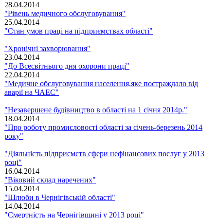
28.04.2014
"Рівень медичного обслуговування"
25.04.2014
"Стан умов праці на підприємствах області"
"Хронічні захворювання"
23.04.2014
"До Всесвітнього дня охорони праці"
22.04.2014
"Медичне обслуговування населення,яке постраждало від
аварії на ЧАЕС"
"Незавершене будівництво в області на 1 січня 2014р."
18.04.2014
"Про роботу промисловості області за січень-березень 2014
року"
"Діяльність підприємств сфери нефінансових послуг у 2013
році"
16.04.2014
"Віковий склад наречених"
15.04.2014
"Шлюби в Чернігівській області"
14.04.2014
"Смертність на Чернігівщині у 2013 році"