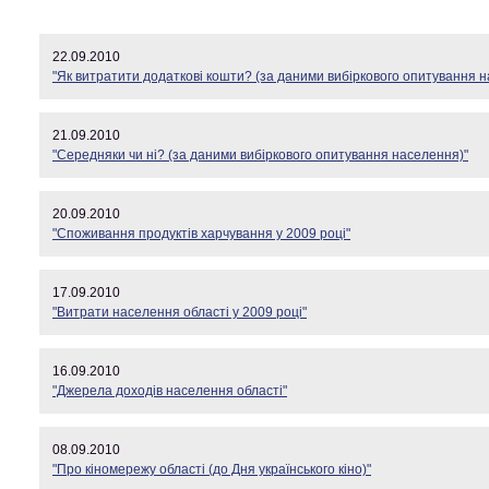
22.09.2010
"Як витратити додаткові кошти? (за даними вибіркового опитування 
21.09.2010
"Середняки чи ні? (за даними вибіркового опитування населення)"
20.09.2010
"Споживання продуктів харчування у 2009 році"
17.09.2010
"Витрати населення області у 2009 році"
16.09.2010
"Джерела доходів населення області"
08.09.2010
"Про кіномережу області (до Дня українського кіно)"