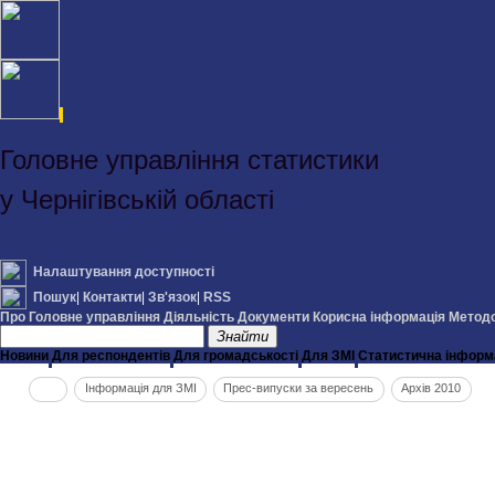
Головне управління статистики
у Чернігівській області
Налаштування доступності
Пошук
|
Контакти
|
Зв'язок
|
RSS
Про Головне управління
Діяльність
Документи
Корисна інформація
Методо
Знайти
Новини
Для респондентів
Для громадськості
Для ЗМІ
Статистична інформ
Інформація для ЗМІ
Прес-випуски за вересень
Архів 2010