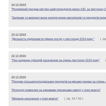
24.12.2010
"Роздрібний продаж світлих нафтопродуктів через АЗС за листопад 2
"Залишки та використання енергетичних матеріалів та продуктів пер
23.12.2010
"Діяльність підприємств сфери послуг у листопаді 2010 року "
( .zi
22.12.2010
"Про надання субсидій населенню за січень-листопад 2010 року"
20.12.2010
"Продаж сільськогосподарських продуктів на міських ринках за січень
"Розподіл померлих за окремими причинами смерті у січні-жовтні"
"Міграція населення у січні-жовтні"
( .zip, 34.7 Кб )