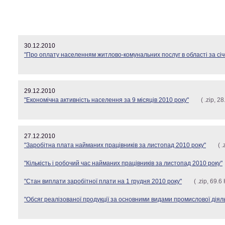
30.12.2010
"Про оплату населенням житлово-комунальних послуг в області за сі
29.12.2010
"Економічна активність населення за 9 місяців 2010 року"
( .zip, 28
27.12.2010
"Заробітна плата найманих працівників за листопад 2010 року"
( 
"Кількість і робочий час найманих працівників за листопад 2010 року"
"Стан виплати заробітної плати на 1 грудня 2010 року"
( .zip, 69.6 
"Обсяг реалізованої продукції за основними видами промислової діяль