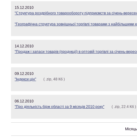
15.12.2010
"Структура роздрібного товарообороту підприємств за січень-вересен
"Географічна структура зовнішньої торгівлі товарами з найбільшими 
14.12.2010
"Продаж і запаси товарів (продукції) в оптовій торгівлі за січень-вере
09.12.2010
"Індекси цін"
( .zip, 48 Кб )
06.12.2010
"Про діяльність бірж області за 9 місяців 2010 року"
( .zip, 22.4 Кб )
Міся