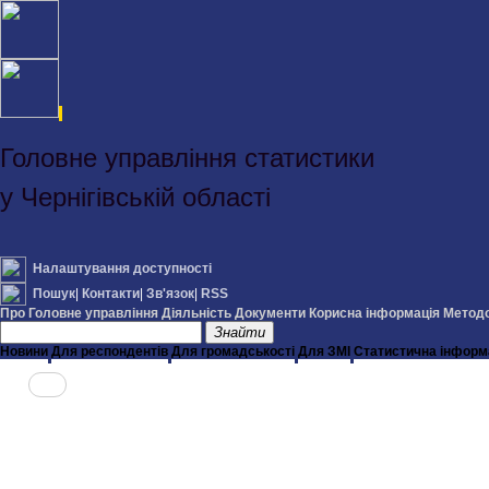
Головне управління статистики
у Чернігівській області
Налаштування доступності
Пошук
|
Контакти
|
Зв'язок
|
RSS
Про Головне управління
Діяльність
Документи
Корисна інформація
Методо
Знайти
Новини
Для респондентів
Для громадськості
Для ЗМІ
Статистична інформ