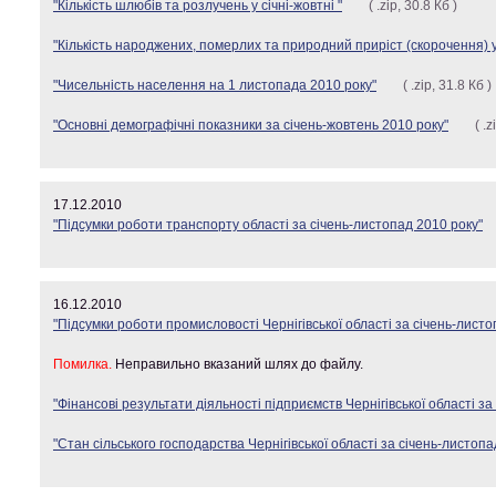
"Кількість шлюбів та розлучень у січні-жовтні "
( .zip, 30.8 Кб )
"Кількість народжених, померлих та природний приріст (скорочення) у 
"Чисельність населення на 1 листопада 2010 року"
( .zip, 31.8 Кб )
"Основні демографічні показники за січень-жовтень 2010 року"
( .z
17.12.2010
"Підсумки роботи транспорту області за січень-листопад 2010 року"
16.12.2010
"Підсумки роботи промисловості Чернігівської області за січень-листо
Помилка.
Неправильно вказаний шлях до файлу.
"Фінансові результати діяльності підприємств Чернігівської області за
"Стан сільського господарства Чернігівської області за січень-листопа