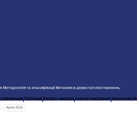
ія
Методологія та класифікації
Метаописи держстатспостережень
а інформація
Публікації
Експрес-випуски
Анкетні опитування
Населення Ук
Архів 2016