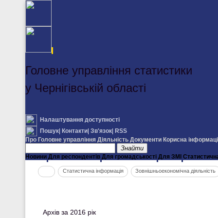
Головне управління статистики
у Чернігівській області
Налаштування доступності
Пошук
|
Контакти
|
Зв'язок
|
RSS
Про Головне управління
Діяльність
Документи
Корисна інформац
Знайти
Новини
Для респондентів
Для громадськості
Для ЗМІ
Статистичн
Статистична інформація
Зовнішньоекономічна діяльність
Архів за 2016 рік