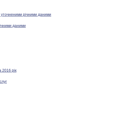
за уточненими річними даними
річними даними
а 2016 рік
слуг