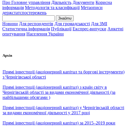
Про Головне управління
Діяльність
Документи
Корисна
інформація
Методологія та класифікації
Метаописи
держстатспостережень
Знайти
Новини
Для респондентів
Для громадськості
Для ЗМІ
Статистична інформація
Публікації
Експрес-випуски
Анкетні
опитування
Населення України
Архів
Прямі інвестиції (акціонерний капітал та боргові інструменти)
з Чернігівської області
Прямі інвестиції (акціонерний капітал) з країн світу в
Чернігівській області за видами економічної діяльності (за
найбільшими обсягами )
Прямі інвестиції (акціонерний капітал) у Чернігівській області
за видами економічної діяльності у 2017 році
Прямі інвестиції (акціонерний капітал) за 2015–2019 роки