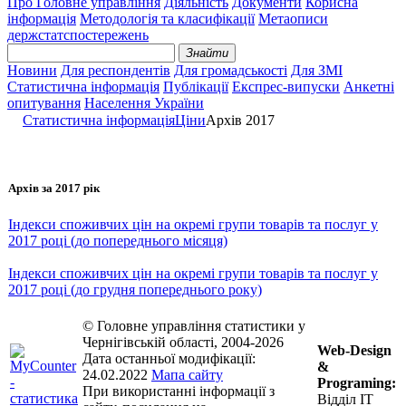
Про Головне управління
Діяльність
Документи
Корисна
інформація
Методологія та класифікації
Метаописи
держстатспостережень
Знайти
Новини
Для респондентів
Для громадськості
Для ЗМІ
Статистична інформація
Публікації
Експрес-випуски
Анкетні
опитування
Населення України
Статистична інформація
Ціни
Архів 2017
Архів за 2017 рік
Індекси споживчих цін на окремі групи товарів та послуг у
2017 році (до попереднього місяця)
Індекси споживчих цін на окремі групи товарів та послуг у
2017 році (до грудня попереднього року)
© Головне управління статистики у
Чернігівській області, 2004-2026
Web-Design
Дата останньої модифікації:
&
24.02.2022
Мапа сайту
Programing:
При використанні інформації з
Відділ ІТ