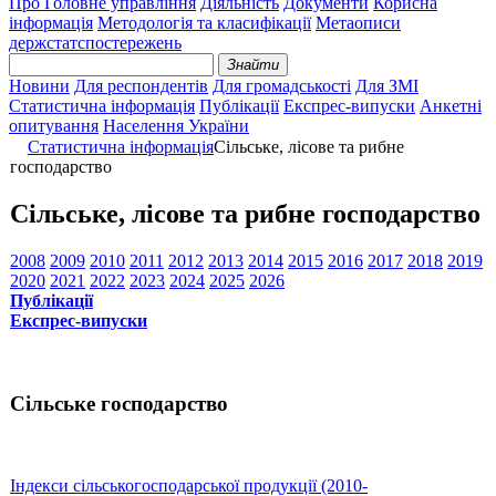
Про Головне управління
Діяльність
Документи
Корисна
інформація
Методологія та класифікації
Метаописи
держстатспостережень
Знайти
Новини
Для респондентів
Для громадськості
Для ЗМІ
Статистична інформація
Публікації
Експрес-випуски
Анкетні
опитування
Населення України
Статистична інформація
Сільське, лісове та рибне
господарство
Сільське, лісове та рибне господарство
2008
2009
2010
2011
2012
2013
2014
2015
2016
2017
2018
2019
2020
2021
2022
2023
2024
2025
2026
Публікації
Експрес-випуски
Сільське господарство
Індекси сільськогосподарської продукції (2010-