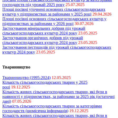
господарств під урожай 2025 року
25.07.2025
Площі посівні уточнені основних сільськогосподарських
культур у підприємствах за районами у 2025 році
29.04.2026
Площі посівні основних сільськогосподарських культур у
підприємствах за районами у 2026 році
30.07.2026
Застосування мінеральних добрив під урожай
сільськогосподарських культур 2024 року
23.05.2025
Застосування органічних добрив під урожай
сільськогосподарських культур 2024 року
23.05.2025
Застосування пестицидів під урожай сільськогосподарських
культур 2024 року
23.05.2025
Тваринництво
Тваринництво (1995-2024)
12.05.2025
Кількість сільськогосподарських тварин у 2025
році
19.12.2025
Кількість живих сільськогосподарських тварин, які були в
наявності у підприємствах, за районами за 2025 рік (остаточні
дані)
07.05.2026
Кількість сільськогосподарських тварин за категоріями
господарств (щомісячна інформація)
19.12.2025
Кількість живих сільськогосподарських тварин, які були в