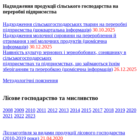
Надходження продукції сільського господарства на
переробні підприємства
Надходження сільськогосподарських тварин на переробні
підприємства (щоквартальна інформація)
30.10.2025
Надходження молочної сировини на перероблення й
отримання з неї молочних продуктів (щомісячна
інформація)
30.12.2025
Наявність культур зернових і зернобобових, соняшнику в
сільськогосподарських
підприємствах та підприємствах, що займаються їхнім
зберіганням та переробкою (щомісячна інформація)
26.12.2025
Методологічні пояснення
Лісове господарство та мисливство
2008
2009
2010
2011
2012
2013
2014
2015
2017
2018
2019
2020
2021
2022
2023
Лісозаготівля за видами продукції лісового господарства
(2010-2019 роки)
21.04.2020