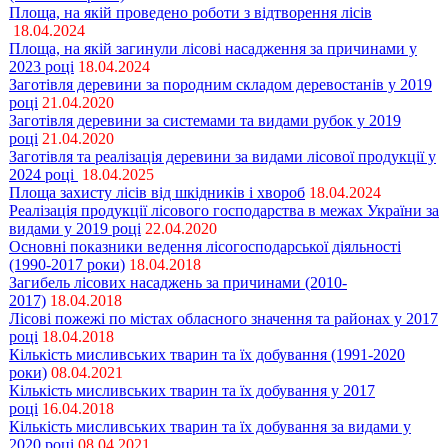
Площа, на якій проведено роботи з відтворення лісів
18.04.2024
Площа, на якій загинули лісові насадження за причинами у
2023 році
18.04.2024
Заготівля деревини за породним складом деревостанів у 2019
році
21.04.2020
Заготівля деревини за системами та видами рубок у 2019
році
21.04.2020
Заготівля та реалізація деревини за видами лісової продукції у
2024 році
18.04.2025
Площа захисту лісів від шкідників і хвороб
18.04.2024
Реалізація продукції лісового господарства в межах України за
видами у 2019 році
22.04.2020
Основні показники ведення лісогосподарської діяльності
(1990-2017 роки)
18.04.2018
Загибель лісових насаджень за причинами (2010-
2017)
18.04.2018
Лісові пожежі по містах обласного значення та районах у 2017
році
18.04.2018
Кількість мисливських тварин та їх добування (1991-2020
роки)
08.04.2021
Кількість мисливських тварин та їх добування у 2017
році
16.04.2018
Кількість мисливських тварин та їх добування за видами у
2020 році
08.04.2021