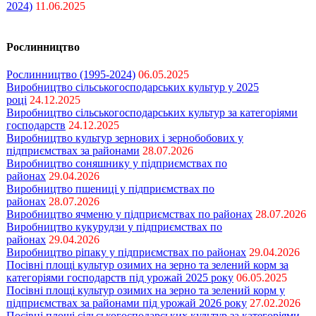
2024)
11.06.2025
Рослинництво
Рослинництво (1995-2024)
06.05.2025
Виробництво сільськогосподарських культур у 2025
році
24.12.2025
Виробництво сільськогосподарських культур за категоріями
господарств
24.12.2025
Виробництво культур зернових і зернобобових у
підприємствах за районами
28.07.2026
Виробництво соняшнику у підприємствах по
районах
29.04.2026
Виробництво пшениці у підприємствах по
районах
28.07.2026
Виробництво ячменю у підприємствах по районах
28.07.2026
Виробництво кукурудзи у підприємствах по
районах
29.04.2026
Виробництво ріпаку у підприємствах по районах
29.04.2026
Посівні площі культур озимих на зерно та зелений корм за
категоріями господарств під урожай 2025 року
06.05.2025
Посівні площі культур озимих на зерно та зелений корм у
підприємствах за районами під урожай 2026 року
27.02.2026
Посівні площі сільськогосподарських культур за категоріями