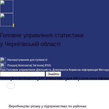
Головне управління статистики
у Чернігівській області
Налаштування доступності
Пошук
|
Контакти
|
Зв'язок
|
RSS
Про Головне управління
Діяльність
Документи
Корисна інформація
Методо
Знайти
Новини
Для респондентів
Для громадськості
Для ЗМІ
Статистична інформ
Виробництво ріпаку у підприємствах по районах