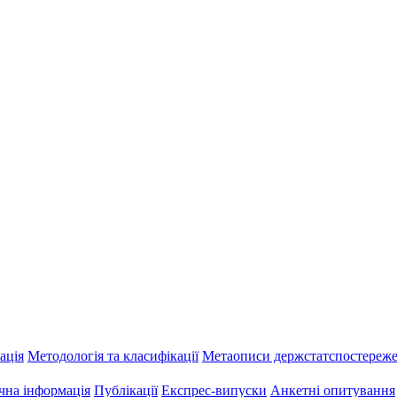
ація
Методологія та класифікації
Метаописи держстатспостереж
чна інформація
Публікації
Експрес-випуски
Анкетні опитування