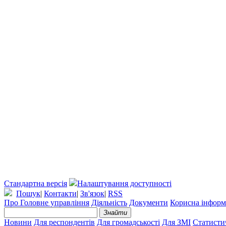
Стандартна версія
Налаштування доступності
Пошук
|
Контакти
|
Зв'язок
|
RSS
Про Головне управління
Діяльність
Документи
Корисна інформ
Знайти
Новини
Для респондентів
Для громадськості
Для ЗМІ
Статисти