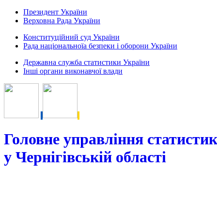
Президент України
Верховна Рада України
Конституційний суд України
Рада національноїа безпеки і оборони України
Державна служба статистики України
Інші органи виконавчої влади
Головне управління статисти
у Чернігівській області