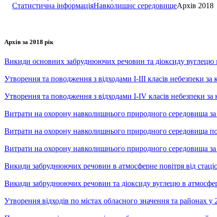
Статистична інформація
Навколишнє середовище
Архів 2018
Архів за 2018 рік
Викиди основних забруднюючих речовин та діоксиду вуглецю в
Утворення та поводження з відходами І-ІІІ класів небезпеки за 
Утворення та поводження з відходами І-ІV класів небезпеки за к
Витрати на охорону навколишнього природного середовища за 
Витрати на охорону навколишнього природного середовища по м
Витрати на охорону навколишнього природного середовища за в
Викиди забруднюючих речовин в атмосферне повітря від стаціо
Викиди забруднюючих речовин та діоксиду вуглецю в атмосферне
Утворення відходів по містах обласного значення та районах у 