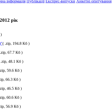
чна інформація
Публікації
Експрес-випуски
Анкетні опитування
2012 рік
 )
)"
( .zip, 194.8 Кб )
 .zip, 67.7 Кб )
 .zip, 48.1 Кб )
.zip, 59.6 Кб )
zip, 66.3 Кб )
.zip, 46.5 Кб )
.zip, 60.6 Кб )
.zip, 56.9 Кб )