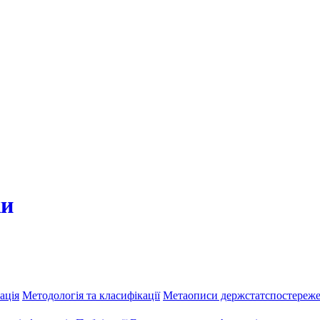
ки
ація
Методологія та класифікації
Метаописи держстатспостереж