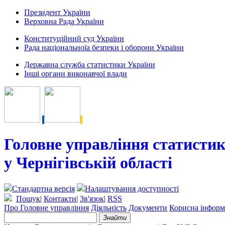
Президент України
Верховна Рада України
Конституційний суд України
Рада національноїа безпеки і оборони України
Державна служба статистики України
Інші органи виконавчої влади
Головне управління статисти
у Чернігівській області
Стандартна версія
Налаштування доступності
Пошук
|
Контакти
|
Зв'язок
|
RSS
Про Головне управління
Діяльність
Документи
Корисна інформ
Знайти