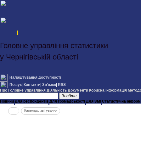
Головне управління статистики
у Чернігівській області
Налаштування доступності
Пошук
|
Контакти
|
Зв'язок
|
RSS
Про Головне управління
Діяльність
Документи
Корисна інформація
Методо
Знайти
Новини
Для респондентів
Для громадськості
Для ЗМІ
Статистична інформ
Календар звітування