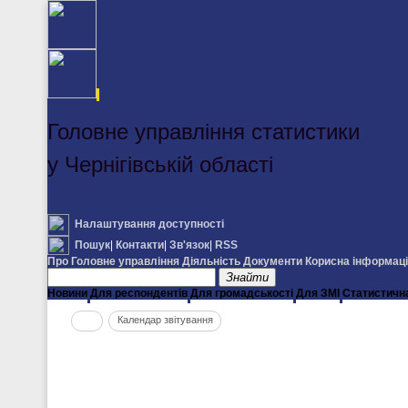
Головне управління статистики
у Чернігівській області
Налаштування доступності
Пошук
|
Контакти
|
Зв'язок
|
RSS
Про Головне управління
Діяльність
Документи
Корисна інформац
Знайти
Новини
Для респондентів
Для громадськості
Для ЗМІ
Статистичн
Календар звітування