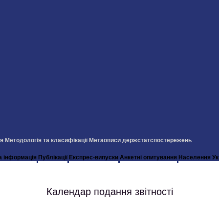
ія
Методологія та класифікації
Метаописи держстатспостережень
а інформація
Публікації
Експрес-випуски
Анкетні опитування
Населення Ук
Календар подання звітності