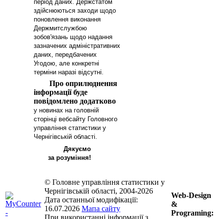
період даних. Держстатом
здійснюються заходи щодо
поновлення виконання
Держмитслужбою
зобов'язань щодо надання
зазначених адміністративних
даних, передбачених
Угодою, але конкретні
терміни наразі відсутні.
Про оприлюднення
інформації буде
повідомлено додатково
у новинах на головній
сторінці вебсайту
Головного
управління статистики у
Чернігівській області
.
Дякуємо
за розуміння!
© Головне управління статистики у
Чернігівській області, 2004-2026
Web-Design
Дата останньої модифікації:
&
16.07.2026
Мапа сайту
Programing:
При використанні інформації з