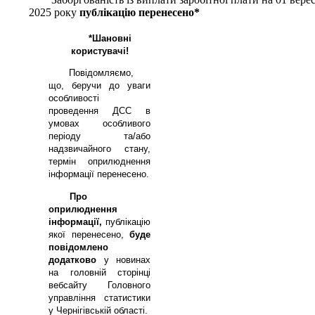
2025 року
публікацію перенесено*
*Шановні
користувачі!
Повідомляємо,
що, беручи до уваги
особливості
проведення ДСС в
умовах особливого
періоду та/або
надзвичайного стану,
термін оприлюднення
інформації перенесено.
Про
оприлюднення
інформації,
публікацію
якої перенесено,
буде
повідомлено
додатково
у новинах
на головній сторінці
вебсайту
Головного
управління статистики
у Чернігівській області
.