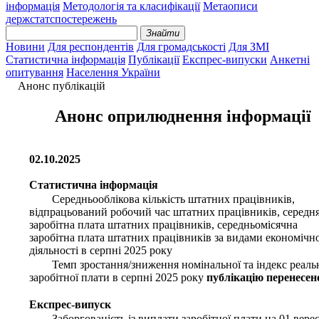
інформація
Методологія та класифікації
Метаописи
держстатспостережень
Знайти
Новини
Для респондентів
Для громадськості
Для ЗМІ
Статистична інформація
Публікації
Експрес-випуски
Анкетні
опитування
Населення України
Анонс публікацій
Анонс оприлюднення інформації
02.10.2025
Cтатистична інформація
Середньооблікова кількість штатних працівників,
відпрацьований робочий час штатних працівників, середн
заробітна плата штатних працівників, середньомісячна
заробітна плата штатних працівників за видами економічно
діяльності в серпні 2025 року
Темп зростання/зниження номінальної та індекс реаль
заробітної плати в серпні 2025 року
публікацію перенесен
Експрес-випуск
Заборгованість із виплати заробітної плати на 01 вере