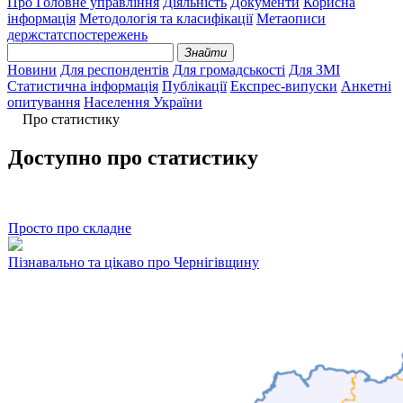
Про Головне управління
Діяльність
Документи
Корисна
інформація
Методологія та класифікації
Метаописи
держстатспостережень
Знайти
Новини
Для респондентів
Для громадськості
Для ЗМІ
Статистична інформація
Публікації
Експрес-випуски
Анкетні
опитування
Населення України
Про статистику
Доступно про статистику
Просто про складне
Пізнавально та цікаво про Чернігівщину