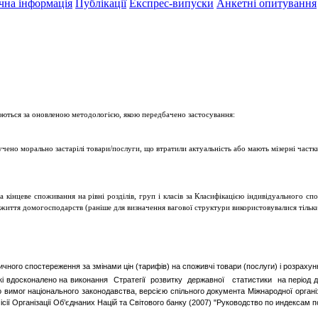
чна інформація
Публікації
Експрес-випуски
Анкетні опитування
юються за оновленою методологією, якою передбачено застосування:
илучено морально застарілі товари/послуги, що втратили актуальність або мають мізерні ча
 кінцеве споживання на рівні розділів, груп і класів за Класифікацією індивідуального с
иття домогосподарств (раніше для визначення вагової структури використовувалися тіль
чного спостереження за змінами цін (тарифів) на споживчі товари (послуги) і розрахунк
які вдосконалено на виконання Стратегії розвитку державної статистики на період до
вимог національного законодавства, версією спільного документа Міжнародної організа
сії Організації Об’єднаних Націй та Світового банку (2007) "Руководство по индексам п