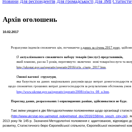
Новини
Для респондентів
Для громадськості
Для ЗМІ
Статисти
Архів оголошень
10.02.2017
Розрахунки індексів споживчих цін, починаючи
з даних за січень 2017 року
, здійсн
Ø
актуалізованого споживчого набору товарів (послуг)-представників,
який планово, раз на 5 років, переглянуто: включено нові товари/послуги та в
http://ukrstat.gov.ua/operativ/operativ2016/ct/is_c/sntp_2017.htm
.
Ø
нової вагової структури
,
яка базується на даних національних рахунків щодо витрат домогосподарств на
щодо споживчих грошових витрат домогосподарств за результатами обстежень умов ж
http://www.ukrstat.gov.ua/operativ/operativ2008/ct/isc/vs_08_u.htm
.
Перегляд даних, розрахованих і оприлюднених раніше, здійснюватися не буде.
Такі зміни уведені в дію Методологічними положеннями щодо організації статисти
(
http://www.ukrstat.gov.ua/metod_polog/metod_doc/2016/158/mp_spozh_ciny.zip
), 
2013 року № 145-р. Зазначені Методологічні положення є адаптованою, відповідно до 
розвитку, Статистичного бюро Європейської спільноти, Європейської економічної комі