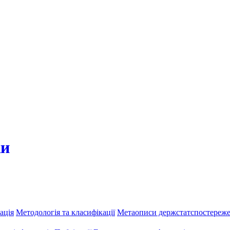
ки
ація
Методологія та класифікації
Метаописи держстатспостереж