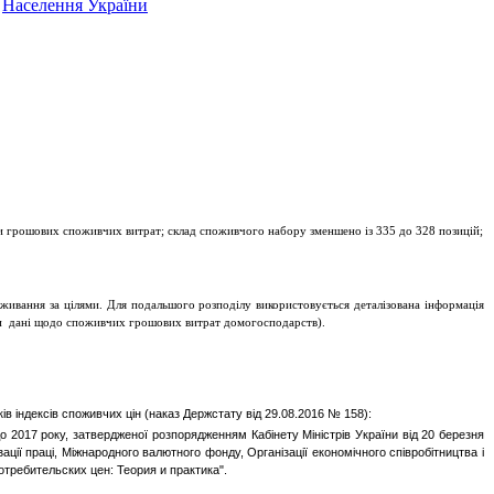
Населення України
стки грошових споживчих витрат; склад споживчого набору зменшено із 335 до 328 позицій;
поживання за цілями. Для подальшого розподілу використовується деталізована інформація
ки дані щодо споживчих грошових витрат домогосподарств).
ів індексів споживчих цін (наказ Держстату від 29.08.2016 № 158):
 2017 року, затвердженої розпорядженням Кабінету Міністрів України від 20 березня
ції праці, Міжнародного валютного фонду, Організації економічного співробітництва і
отребительских цен: Теория и практика".