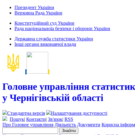
Президент України
Верховна Рада України
Конституційний суд України
Рада національноїа безпеки і оборони України
Державна служба статистики України
Інші органи виконавчої влади
Головне управління статисти
у Чернігівській області
Стандартна версія
Налаштування доступності
Пошук
|
Контакти
|
Зв'язок
|
RSS
Про Головне управління
Діяльність
Документи
Корисна інформ
Знайти