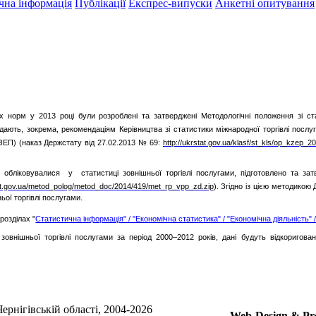
чна інформація
Публікації
Експрес-випуски
Анкетні опитування
их норм у 2013 році були розроблені та затверджені Методологічні положення зі ст
ідають, зокрема, рекомендаціям Керівництва зі статистики міжнародної торгівлі послу
КЗЕП) (наказ Держстату від 27.02.2013 № 69:
http://ukrstat.gov.ua/klasf/st_kls/op_kzep_2
е обліковувалися у статистиці зовнішньої торгівлі послугами, підготовлено та за
tat.gov.ua/metod_polog/metod_doc/2014/419/met_rp_vpp_zd.zip
).
Згідно із цією методикою
ої торгівлі послугами.
розділах "
Статистична інформація" / "Економічна статистика" / "Економічна діяльність" 
овнішньої торгівлі послугами за період 2000–2012 років, дані будуть відкоригован
ернігівській області, 2004-2026
Web-Design & Pr