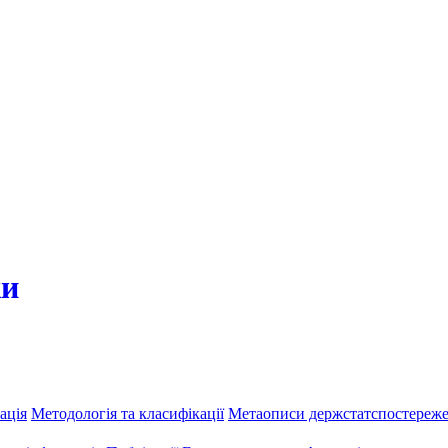
ки
ація
Методологія та класифікації
Метаописи держстатспостереж