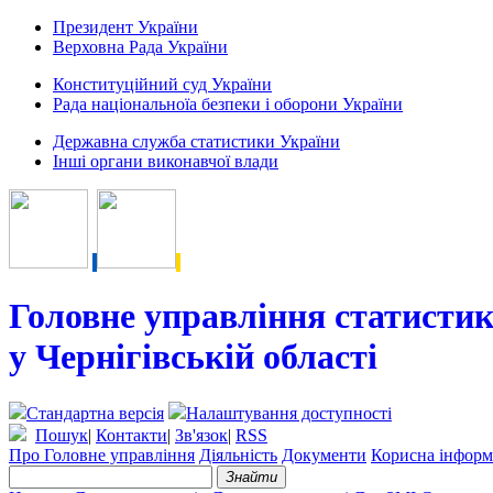
Президент України
Верховна Рада України
Конституційний суд України
Рада національноїа безпеки і оборони України
Державна служба статистики України
Інші органи виконавчої влади
Головне управління статисти
у Чернігівській області
Стандартна версія
Налаштування доступності
Пошук
|
Контакти
|
Зв'язок
|
RSS
Про Головне управління
Діяльність
Документи
Корисна інформ
Знайти