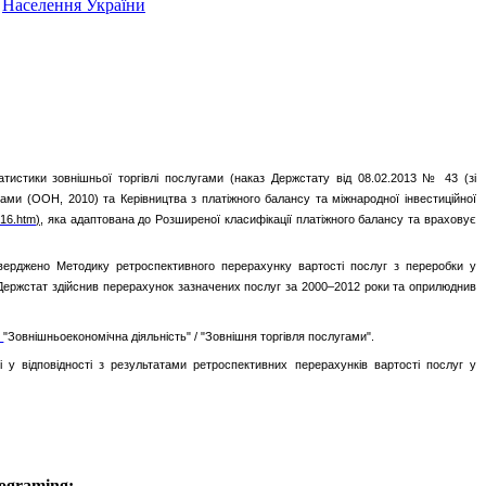
Населення України
атистики зовнішньої торгівлі послугами (наказ Держстату від 08.02.2013 № 43 (зі
гами (ООН, 2010) та Керівництва з платіжного балансу та міжнародної інвестиційної
016.htm
)
, яка адаптована до Розширеної класифікації платіжного балансу та враховує
тверджено Методику ретроспективного перерахунку вартості послуг з переробки у
 Держстат здійснив перерахунок зазначених послуг за 2000–2012 роки та оприлюднив
/
"Зовнішньоекономічна діяльність" / "Зовнішня торгівля послугами".
і у відповідності з результатами ретроспективних перерахунків вартості послуг у
ograming: