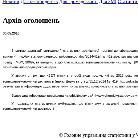
Новини
Для респондентів
Для громадськості
Для ЗМІ
Статисти
Архів оголошень
30.05.2016
З метою адаптації методології статистики зовнішньої торгівлі до міжнародн
змінами):
http://ukrstat.gov.ua/metod_polog/metod_doc/2014/419/mp_419.zip
)
, що відпов
позиції (МВФ, 2009), та введено в дію Класифікацію зовнішньоекономічних послуг (
зазначені міжнародні рекомендації.
У зв'язку з тим, що КЗЕП містить у собі види послуг, які до 2013 року н
зовнішньоекономічній діяльності (наказ Держстату від 31.12.2014 № 419:
http://ukrs
результати й інформацію щодо переглянутих загальних показників статистики зовнішнь
Відповідна інформація розміщена на офіційному сайті www.chernigivstat.gov.ua у 
У подальших статистичних публікаціях, що міститимуть загальні показники з
зовнішньоекономічній діяльності.
© Головне управління статистики у Ч