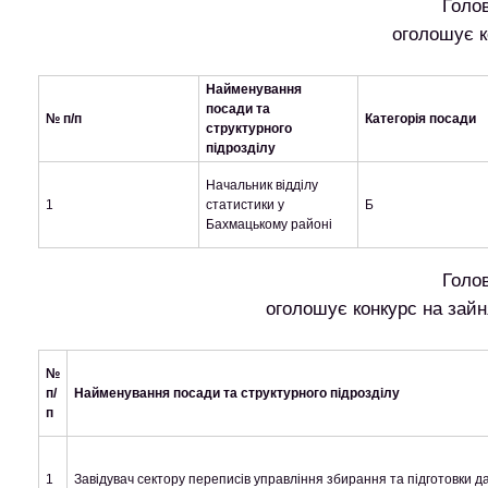
Голов
оголошує к
Найменування
посади та
№ п/п
Категорія посади
структурного
підрозділу
Начальник відділу
1
статистики у
Б
Бахмацькому районі
Голов
оголошує конкурс на зайн
№
п/
Найменування посади та структурного підрозділу
п
1
Завідувач сектору переписів управління збирання та підготовки д