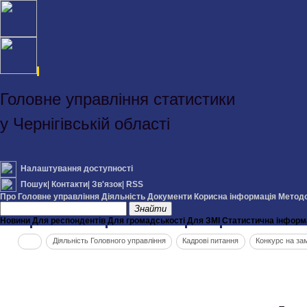
Головне управління статистики
у Чернігівській області
Налаштування доступності
Пошук
|
Контакти
|
Зв'язок
|
RSS
Про Головне управління
Діяльність
Документи
Корисна інформація
Методо
Знайти
Новини
Для респондентів
Для громадськості
Для ЗМІ
Статистична інформ
Діяльність Головного управління
Кадрові питання
Конкурс на за