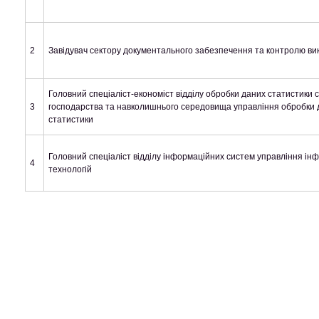
2
Завідувач сектору документального забезпечення та контролю в
Головний спеціаліст-економіст відділу обробки даних статистики с
3
господарства та навколишнього середовища управління обробки 
статистики
Головний спеціаліст відділу інформаційних систем управління ін
4
технологій