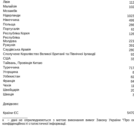
Лівія
11
Малайзія
102
Мозамбік
Нідерланди
1023
Німеччина
499
Польща
286
Португалія
6
Республіка Корея
126
Республіка
Молдова
221
Румунія
391
Саудівська Аравія
280
Сполучене Королівство Великої Британії та Північної Ірландії
9
США
3
Тайвань, Провінція Китаю
Туреччина
717
Угорщина
Узбекистан
8
Франція
8
Чехія
1
Швейцарія
2
Швеція
Довідково:
Країни ЄС
5470
______________
к – дані не оприлюднюються з метою виконання вимог Закону України "Про офіц
конфіденційності статистичної інформації.