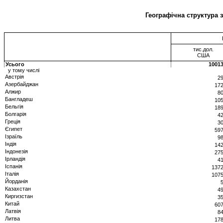
Географічна структура 
тис.дол.
США
Усього
10013
у тому числі
Австрія
2
Азербайджан
172
Алжир
8
Бангладеш
105
Бельгія
189
Болгарія
4
Греція
3
Єгипет
597
Ізраїль
9
Iндія
142
Індонезія
275
Ірландія
4
Iспанія
1372
Iталія
1075
Йорданія
Казахстан
4
Киргизстан
3
Китай
607
Латвія
8
Литва
178