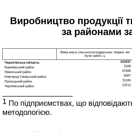
Виробництво продукції т
за районами за
Жива маса сільськогосподарських тварин, які
були забиті, ц
101837
Чернігівська область
3168
Корюківський район
47686
Ніжинський район
6587
Новгород-Сіверський район
31184
Прилуцький район
13212
Чернігівський район
_________________
1
По підприємствах, що відповідают
методологією.