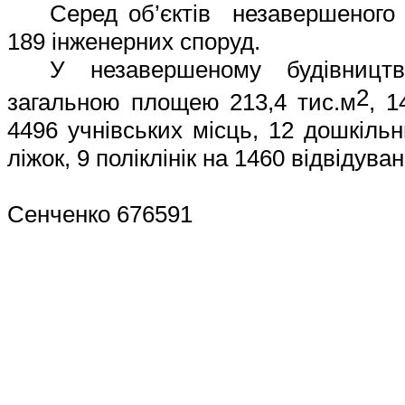
Серед об’єктів незавершеного
1
8
9
інженерних споруд
.
У незаве
ршеному будівництв
2
загальною площею
213,4
тис.м
,
1
4496
учнівських місц
ь
,
1
2
дошкільн
ліжок,
9
поліклінік на
1460
відвідувань
Сенченко
676591