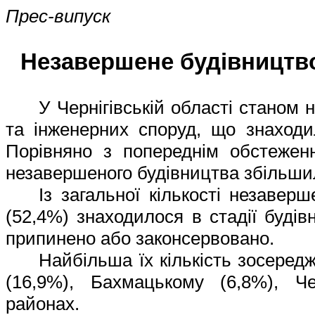
Прес-випуск
Незавершене будівництв
У
Чернігівській
області станом н
та інженерних споруд
, що знаходи
Порівняно з попереднім обстеження
незавершеного будівництва збільш
Із загальної кількості незавер
(52,4%)
знаходи
лос
я
в стадії будів
припинено або законсервовано.
Найбільша їх кількість зосередж
(
16,9%
),
Бахмацькому (
6,8%
),
Че
районах
.