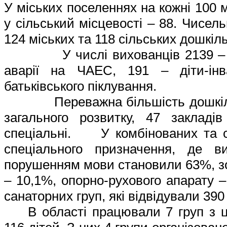
У міських поселеннях на кожні 100 
у сільський місцевості – 88. Чисель
124 міських та 118 сільських дошкіл
У числі вихованців 2139 – діти
аварії на ЧАЕС, 191 – діти-інв
батьківського піклування.
Переважна більшість дошкільних
загального розвитку, 47 закладі
спеціальні. У комбінованих та сп
спеціального призначення, де в
порушенням мови становили 63%, зо
– 10,1%, опорно-рухового апарату 
санаторних груп, які відвідували 390 
В області працювали 7 груп
з
ц