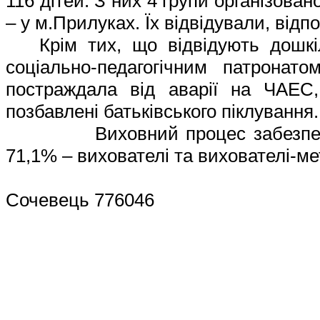
116
дітей. З них 4 групи організован
– у м.Прилуках
.
Їх відвідували
,
відпо
Крім тих, що відвідують дошкі
соціально-педагогічним патронат
постраждала від аварії на ЧАЕС,
позбавлені батьківського піклування.
Виховний процес забезпечували
71,1% – вихователі та вихователі-ме
Сочевець 776046