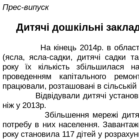
Прес-випуск
Дитячі дошкільні закла
На кінець
2014р.
в облас
(ясла, ясла-садки, дитячі садки т
року їх кількість збільшилася 
проведенням капітального ремон
працювали, розташовані в сільській 
Відвідували дитячі установи 30,
ніж у 2013р.
Збільшення мережі дитячих д
потребу в них населення. Завантаже
року становила 117 дітей у розрахунк