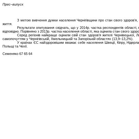
Прес–випуск
З метою вивчення думки населення Чернігівщини про стан свого здоров’я, 
життя.
Результати опитування свідчать, що у 2014р. частка респондентів області,
відповідно. Порівняно з 2013р. частка населення області, яка оцінила стан свого здоро
Серед регіонів найкраще оцінили свій стан здоров’я жителі Чернівецької, 
самопочуттям у Чернігівській, Хмельницькій та Запорізькій областях (13,9–13,2%).
У країнах ЄС найздоровішим вважає себе населення Швеції, Кіпру, Нідерланд
Польщі та Чехії.
Семеняко 67 65 64