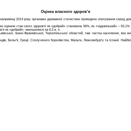
Оцінка власного здоров’я
наприкінці 2014 року органами державної статистики проведено опитування серед дом
 які оцінили стан свого здоров’я як «добрий» становила 36%, як «задовільний» – 50,1%
в’я як «добрий», зменшилися на 6,5 в. п.
Львівської, Івано-Франківської, Тернопільської областей, там частка населення, яка
ів, Бельґії, Греції, Сполученого Королівства, Мальти, Люксембурґу та Іспанії. Найбіль