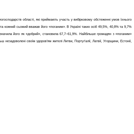
огосподарств області, які приймають участь у вибірковому обстеженні умов їхнього
 та кожний сьомий вважав його «поганим». В Україні таких осіб 49,5%, 40,8% та 9,7%
 визначила його як «добрий», становила 67,7–61,9%. Найбільше громадян з «поганим»
ш незадоволені своїм здоров’ям жителі Литви, Портуґалії, Латвії, Угорщини, Естонії,