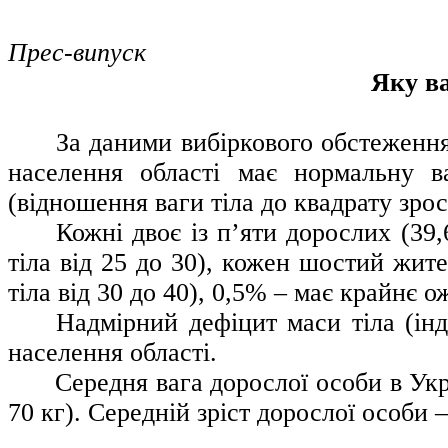
Прес-випуск
Яку в
За даними
вибіркового обстеженн
населення області має нормальну в
(відношення ваги тіла до квадрату зрос
Кожні двоє із п’яти дорослих (39
тіла від 25 до 30), кожен шостий жит
тіла від 30 до 40), 0,5% – має крайнє о
Надмірний дефіцит маси тіла (ін
населення області.
Середня вага дорослої особи в Ук
70 кг
). Середній зріст дорослої особи 