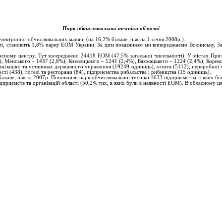
Парк обчислювальної
техніки області
 електронно-обчислювальних машин (на 16,2% більше, ніж на 1 січня 2008р.).
ті, становить 1,8% парку ЕОМ України. За цим показником ми випереджаємо Волинську, Зак
ному центру. Тут зосереджено 24418 ЕОМ (47,5% загальної чисельності). У містах Прилу
), Менського – 1437 (2,8%), Козелецького – 1241 (2,4%), Бахмацького – 1224 (2,4%), Корюк
нізаціях та установах державного управління (19249 одиниць), освіти (5112), переробної пр
ті (438), готелі та ресторани (84), підприємства рибальства і рибництва (15 одиниць).
льше, ніж за 2007р. Поповнили парк обчислювальної техніки 1633 підприємства, з яких біл
приємств та організацій області (50,2% тих, в яких були в наявності ЕОМ). В обласному це