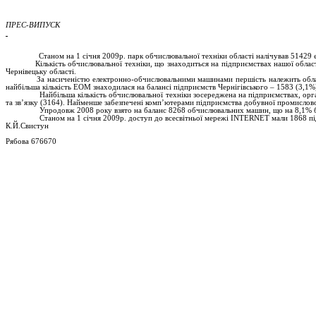
ПРЕС-ВИПУСК
Станом на 1 січня 2009р. парк обчислювальної техніки області налічував 51429
Кількість обчислювальної техніки, що знаходиться на підприємствах нашої облас
Чернівецьку області.
За насиченістю електронно-обчислювальними машинами першість належить облас
найбільша кількість ЕОМ знаходилася на балансі підприємств Чернігівського – 1583 (3,1%
Найбільша кількість обчислювальної техніки зосереджена на підприємствах, орга
та зв’язку (3164). Найменше забезпечені комп’ютерами підприємства добувної промисловос
Упродовж 2008 року взято на баланс 8268 обчислювальних машин, що на 8,1% бі
Станом на 1 січня 2009р. доступ до всесвітньої мережі INTERNET мали 1868 під
К.Й.Свистун
Рябова 676670