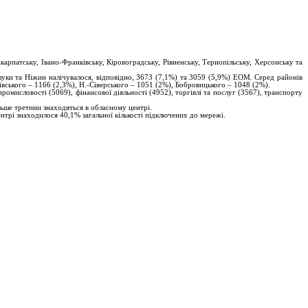
арпатську, Івано-Франківську, Кіровоградську, Рівненську, Тернопільську, Херсонську та
ки та Ніжин налічувалося, відповідно, 3673 (7,1%) та 3059 (5,9%) ЕОМ. Серед районів
івського – 1166 (2,3%), Н.-Сіверського – 1051 (2%), Бобровицького – 1048 (2%).
омисловості (5069), фінансової діяльності (4952), торгівлі та послуг (3567), транспорту
ьше третини знаходяться в обласному центрі.
нтрі знаходилося 40,1% загальної кількості підключених до мережі.