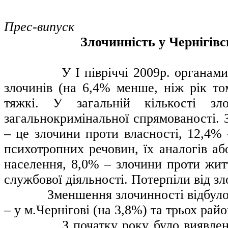
Прес-випуск
Злочинність у Чернігівс
У І півріччі 2009р. органам
злочинів (на 6,4% менше, ніж рік то
тяжкі. У загальній кількості зл
загальнокримінальної спрямованості. 
– це злочини проти власності, 12,4% 
психотропних речовин, їх аналогів аб
населення, 8,0% – злочини проти житт
службової діяльності. Потерпіли від зл
Зменшення злочинності відбуло
– у м.Чернігові (на 3,8%) та трьох райо
З початку року було виявлен